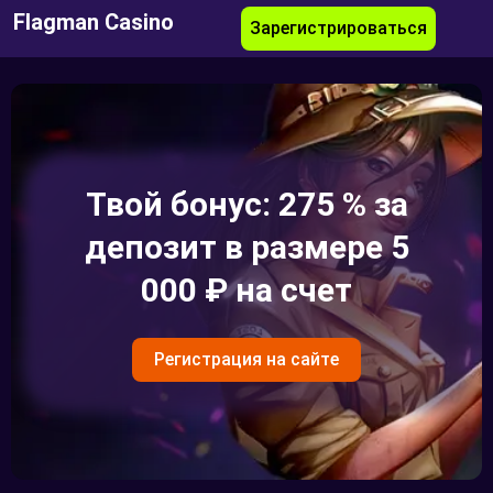
Flagman Casino
Зарегистрироваться
Твой бонус: 275 % за
депозит в размере 5
000 ₽ на счет
Регистрация на сайте