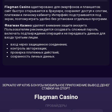
Flagman Casino
адаптировано для смартфонов и планшетов:
сайт быстро открывается в браузере, сохраняет доступ к слотам,
платежам и личному кабинету. Интерфейс подстраивается под
экран, поэтому играть удобно без установки отдельных программ.
Флагман Казино
уделяет внимание защите аккаунта.
Пользователям рекомендуется создавать сложный пароль,
включать подтверждение операций и не передавать данные для
входа третьим лицам.
вход через защищенное соединение;
контроль авторизации;
проверка платежных действий;
сохранность личных данных.
ЗЕРКАЛО
VIP КЛУБ
БОНУСЫ
МОБИЛЬНОЕ ПРИЛОЖЕНИЕ
ВЫВОД ДЕНЕГ
СТАВКИ НА СПОРТ
Flagman Casino
ПРОВАЙДЕРЫ