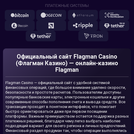
ПЛАТЕЖНЫЕ СИСТЕМЫ
Официальный сайт Flagman Casino
(Флагман Казино) — онлайн-казино
Flagman
Flagman Casino — официальный сайт с удобной системой
финансовых операций, где большое внимание уделено скорости,
безопасности и простоте расчетов. Пользователям доступны
популярные банковские карты, электронные кошельки и другие
современные способы пополнения счета и вывода средств. Все
транзакции проходят в понятном интерфейсе, что помогает
быстро ориентироваться даже при первом посещении
платформы. Важным преимуществом остается поддержка разных
платежных решений, благодаря чему легко выбрать наиболее
подходящий вариант для своего региона и личных предпочтений.
Финансовый раздел продуман так, чтобы операции выполнялись