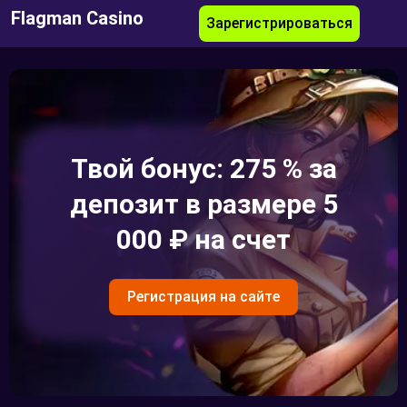
Flagman Casino
Зарегистрироваться
Твой бонус: 275 % за
депозит в размере 5
000 ₽ на счет
Регистрация на сайте