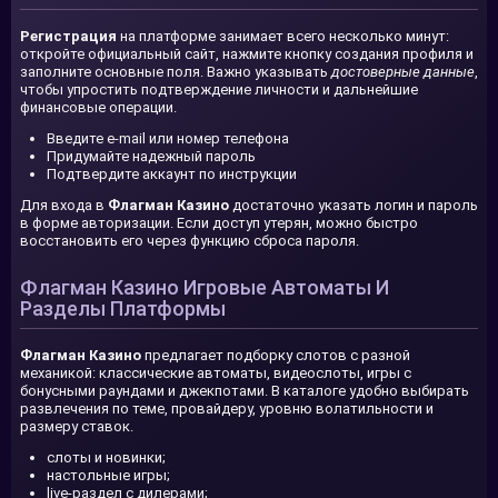
Регистрация
на платформе занимает всего несколько минут:
откройте официальный сайт, нажмите кнопку создания профиля и
заполните основные поля. Важно указывать
достоверные данные
,
чтобы упростить подтверждение личности и дальнейшие
финансовые операции.
Введите e-mail или номер телефона
Придумайте надежный пароль
Подтвердите аккаунт по инструкции
Для входа в
Флагман Казино
достаточно указать логин и пароль
в форме авторизации. Если доступ утерян, можно быстро
восстановить его через функцию сброса пароля.
Флагман Казино Игровые Автоматы И
Разделы Платформы
Флагман Казино
предлагает подборку слотов с разной
механикой: классические автоматы, видеослоты, игры с
бонусными раундами и джекпотами. В каталоге удобно выбирать
развлечения по теме, провайдеру, уровню волатильности и
размеру ставок.
слоты и новинки;
настольные игры;
live-раздел с дилерами;