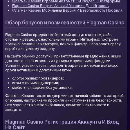
Флагман Казино Игровые Автоматы И Разделы Платформы
Flagman Casino Бонусы Акции И Условия Для Игроков
Флагман Казино Мобильная Версия И Безопасность Профиля
Обзор бонусов и возможностей Flagman Casino
Flagman Casino предлагает быстрый доступ к слотам, лайв-
столам и разделу с настольными играми. Интерфейс построен
логично: основные категории, поиск и фильтры помогают сразу
перейти к нужному разделу.
На сайте обычно доступны приветственные предложения, акции
для постоянных игроков и турниры с призовыми фондами.
Условия участия стоит проверять заранее, включая вейджер,
сроки активации и допустимые игры.
слоты разных провайдеров;
игры с живыми дилерами;
мобильная версия без установки.
Флагман Казино также поддерживает личный кабинет с историей
операций, настройками профиля и инструментами безопасности.
Это упрощает контроль баланса, лимитов и активности в
аккаунте.
Flagman Casino Регистрация Аккаунта И Вход
На Сайт